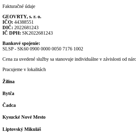
Fakturačné údaje
GEOVRTY, s. r. o.
IČO:
44388551
DIČ:
2022681243
IČ DPH:
SK2022681243
Bankové spojenie:
SLSP - SK60 0900 0000 0050 7176 1002
Cena za uvedené služby sa stanovuje individuálne v závislosti od nár
Pracujeme v lokalitách
Žilina
Bytča
Čadca
Kysucké Nové Mesto
Liptovský Mikuláš