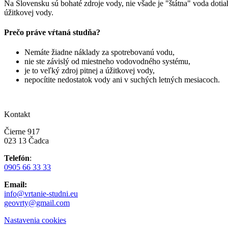
Na Slovensku sú bohaté zdroje vody, nie všade je "štátna" voda dotia
úžitkovej vody.
Prečo práve vŕtaná studňa?
Nemáte žiadne náklady za spotrebovanú vodu,
nie ste závislý od miestneho vodovodného systému,
je to veľký zdroj pitnej a úžitkovej vody,
nepocítite nedostatok vody ani v suchých letných mesiacoch.
Kontakt
Čierne 917
023 13 Čadca
Telefón
:
0905 66 33 33
Email:
info@vrtanie-studni.eu
geovrty@gmail.com
Nastavenia cookies