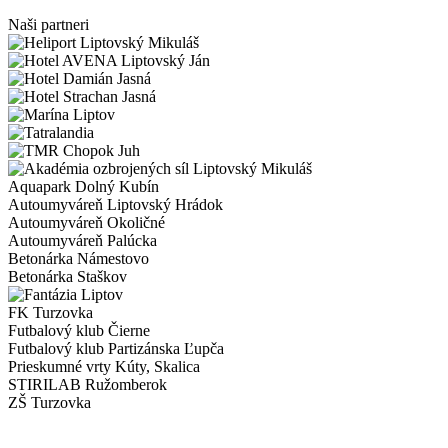
Naši
partneri
Aquapark Dolný Kubín
Autoumyváreň Liptovský Hrádok
Autoumyváreň Okoličné
Autoumyváreň Palúcka
Betonárka Námestovo
Betonárka Staškov
FK Turzovka
Futbalový klub Čierne
Futbalový klub Partizánska Ľupča
Prieskumné vrty Kúty, Skalica
STIRILAB Ružomberok
ZŠ Turzovka