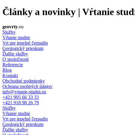
Články a novinky | Vŕtanie stud
geovrty
.eu
Služby
Vŕtanie studne
Vrt pre tepelné čerpadlo
Geologický prieskum
Ďalšie služby
O spoločnosti
Referencie
Blog
Kontakt
Obchodné podmienky
Ochrana osobných údajov
info@vrtanie-studni.eu
+421 905 66 33 33
+421 918 98 26 79
Služby
Vŕtanie studne
Vrt pre tepelné čerpadlo
Geologický prieskum
Ďalšie služby