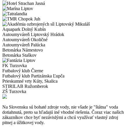
Aquapark Dolný Kubín
Autoumyváreň Liptovský Hrádok
Autoumyváreň Okoličné
Autoumyváreň Palúcka
Betonárka Námestovo
Betonárka Staškov
FK Turzovka
Futbalový klub Čierne
Futbalový klub Partizánska Ľupča
Prieskumné vrty Kúty, Skalica
STIRILAB Ružomberok
ZŠ Turzovka
Na Slovensku sú bohaté zdroje vody, nie všade je "štátna" voda
dotiahnutá, preto sa hľadajú iné vhodné riešenia. Čoraz viac našich
zákazníkov chce byť nezávislými a chcú využívať vlastný zdroj
pitnej a úžitkovej vody.