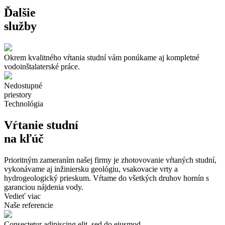
Ďalšie
služby
Okrem kvalitného vŕtania studní vám ponúkame aj kompletné
vodoinštalaterské práce.
Nedostupné
priestory
Technológia
Vŕtanie studní
na kľúč
Prioritným zameraním našej firmy je zhotovovanie vŕtaných studní,
vykonávame aj inžiniersku geológiu, vsakovacie vrty a
hydrogeologický prieskum. Vŕtame do všetkých druhov hornín s
garanciou nájdenia vody.
Vedieť viac
Naše
referencie
Consectetur adipiscing elit, sed do eiusmod