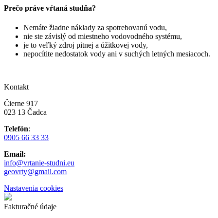
Prečo práve vŕtaná studňa?
Nemáte žiadne náklady za spotrebovanú vodu,
nie ste závislý od miestneho vodovodného systému,
je to veľký zdroj pitnej a úžitkovej vody,
nepocítite nedostatok vody ani v suchých letných mesiacoch.
Kontakt
Čierne 917
023 13 Čadca
Telefón
:
0905 66 33 33
Email:
info@vrtanie-studni.eu
geovrty@gmail.com
Nastavenia cookies
Fakturačné údaje