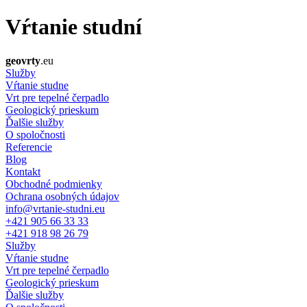
Vŕtanie studní
geovrty
.eu
Služby
Vŕtanie studne
Vrt pre tepelné čerpadlo
Geologický prieskum
Ďalšie služby
O spoločnosti
Referencie
Blog
Kontakt
Obchodné podmienky
Ochrana osobných údajov
info@vrtanie-studni.eu
+421 905 66 33 33
+421 918 98 26 79
Služby
Vŕtanie studne
Vrt pre tepelné čerpadlo
Geologický prieskum
Ďalšie služby